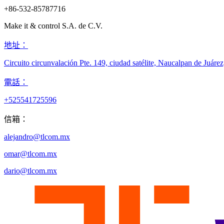
+86-532-85787716
Make it & control S.A. de C.V.​
地址：
Circuito circunvalación Pte. 149, ciudad satélite, Naucalpan de Juár
電話：
+525541725596​
信箱：
alejandro@tlcom.mx
omar@tlcom.mx
dario@tlcom.mx