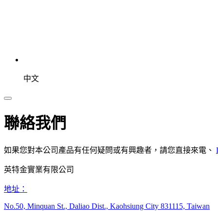
中文
聯
絡
我
們
如果您對本公司產品有任何疑問或有興趣者，請您直接來電、
英特金實業有限公司
地址：
No.50, Minquan St., Daliao Dist., Kaohsiung City 831115, Taiwan​