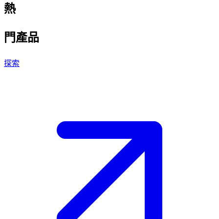
熱
門
產
品
探索